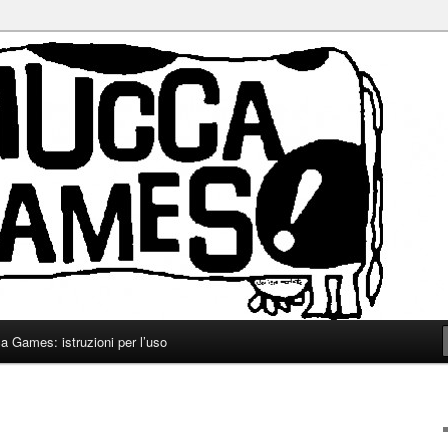
ca
s
 Games: istruzioni per l’uso