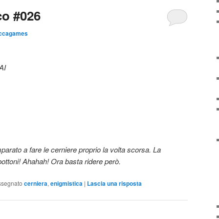
o #026
ccagames
AI
rato a fare le cerniere proprio la volta scorsa. La
ottoni! Ahahah! Ora basta ridere però.
ssegnato
cerniera
,
enigmistica
|
Lascia una risposta