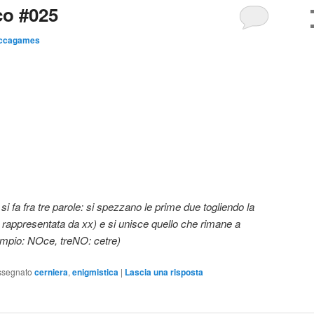
o #025
ccagames
si fa fra tre parole: si spezzano le prime due togliendo la
rappresentata da xx) e si unisce quello che rimane a
empio: NOce, treNO: cetre)
ssegnato
cerniera
,
enigmistica
|
Lascia una risposta