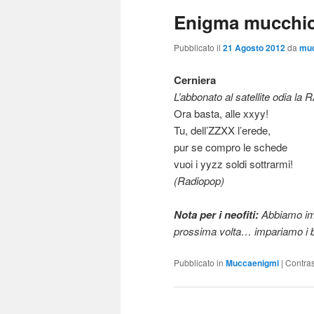
Enigma mucchic
Pubblicato il
21 Agosto 2012
da
mu
Cerniera
L’abbonato al satellite odia la R
Ora basta, alle xxyy!
Tu, dell’ZZXX l’erede,
pur se compro le schede
vuoi i yyzz soldi sottrarmi!
(Radiopop)
Nota per i neofiti:
Abbiamo impa
prossima volta… impariamo i b
Pubblicato in
Muccaenigmi
|
Contra