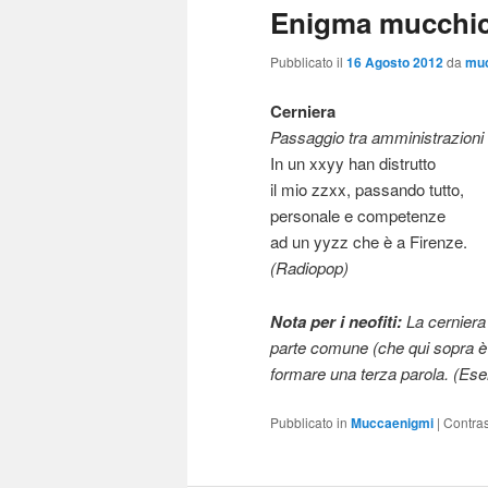
Enigma mucchic
Pubblicato il
16 Agosto 2012
da
mu
Cerniera
Passaggio tra amministrazioni
In un xxyy han distrutto
il mio zzxx, passando tutto,
personale e competenze
ad un yyzz che è a Firenze.
(Radiopop)
Nota per i neofiti:
La cerniera 
parte comune (che qui sopra è 
formare una terza parola. (Es
Pubblicato in
Muccaenigmi
|
Contra