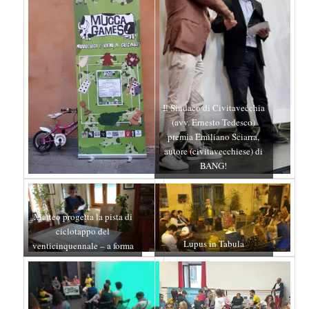
Il Sindaco di Civitavecchia
(avv. Ernesto Tedesco)
premia Emiliano Sciarra,
autore (civitavecchiese) di
BANG!
Matteo progetta la pista di
ciclotappo del
Lupus in Tabula
venticinquennale – a forma
di 25!