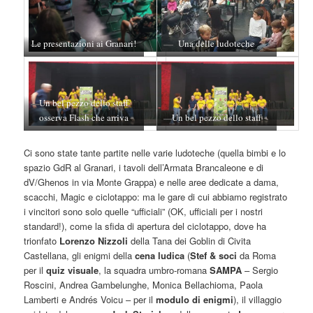
Le presentazioni ai Granari!
Una delle ludoteche
Un bel pezzo dello staff
osserva Flash che arriva
Un bel pezzo dello staff
Ci sono state tante partite nelle varie ludoteche (quella bimbi e lo
spazio GdR al Granari, i tavoli dell’Armata Brancaleone e di
dV/Ghenos in via Monte Grappa) e nelle aree dedicate a dama,
scacchi, Magic e ciclotappo: ma le gare di cui abbiamo registrato
i vincitori sono solo quelle “ufficiali” (OK, ufficiali per i nostri
standard!), come la sfida di apertura del ciclotappo, dove ha
trionfato
Lorenzo Nizzoli
della Tana dei Goblin di Civita
Castellana, gli enigmi della
cena ludica
(
Stef & soci
da Roma
per il
quiz visuale
, la squadra umbro-romana
SAMPA
– Sergio
Roscini, Andrea Gambelunghe, Monica Bellachioma, Paola
Lamberti e Andrés Voicu – per il
modulo di enigmi
), il villaggio