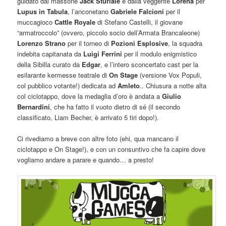
guidato dal massone
Jack Sturiale
e dalla veggente
Lorena
per
Lupus in Tabula
, l’anconetano
Gabriele Falcioni
per il
muccagioco
Cattle Royale
di Stefano Castelli, il giovane
“armatroccolo” (ovvero, piccolo socio dell’Armata Brancaleone)
Lorenzo Strano
per il torneo di
Pozioni Esplosive
, la squadra
indebita capitanata da
Luigi Ferrini
per il modulo enigmistico
della Sibilla curato da
Edgar
, e l’intero sconcertato cast per la
esilarante kermesse teatrale di
On Stage
(versione Vox Populi,
col pubblico votante!) dedicata ad
Amleto
.. Chiusura a notte alta
col ciclotappo, dove la medaglia d’oro è andata a
Giulio
Bernardini
, che ha fatto il vuoto dietro di sé (il secondo
classificato, Liam Becher, è arrivato 5 tiri dopo!).
Ci rivediamo a breve con altre foto (ehi, qua mancano il
ciclotappo e On Stage!), e con un consuntivo che fa capire dove
vogliamo andare a parare e quando… a presto!