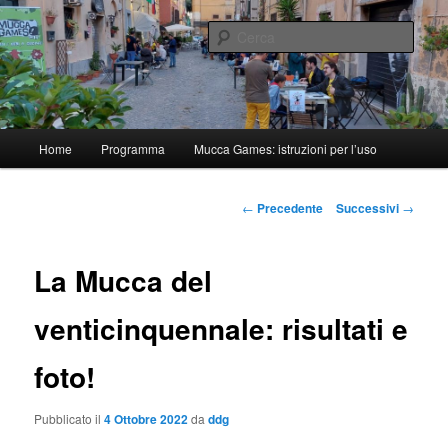
Vai
Gli adoratori della Grande Mucca
al
Cerca
contenuto
principale
Mucca Games
Menu
Home
Programma
Mucca Games: istruzioni per l’uso
principale
Navigazione
←
Precedente
Successivi
→
articolo
La Mucca del
venticinquennale: risultati e
foto!
Pubblicato il
4 Ottobre 2022
da
ddg