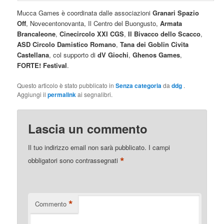
Mucca Games è coordinata dalle associazioni
Granari Spazio
Off
, Novecentonovanta, Il Centro del Buongusto,
Armata
Brancaleone
,
Cinecircolo XXI CGS
,
Il Bivacco dello Scacco
,
ASD Circolo Damistico Romano
,
Tana dei Goblin Civita
Castellana
, col supporto di
dV Giochi
,
Ghenos Games
,
FORTE! Festival
.
Questo articolo è stato pubblicato in
Senza categoria
da
ddg
.
Aggiungi il
permalink
ai segnalibri.
Lascia un commento
Il tuo indirizzo email non sarà pubblicato.
I campi
*
obbligatori sono contrassegnati
*
Commento