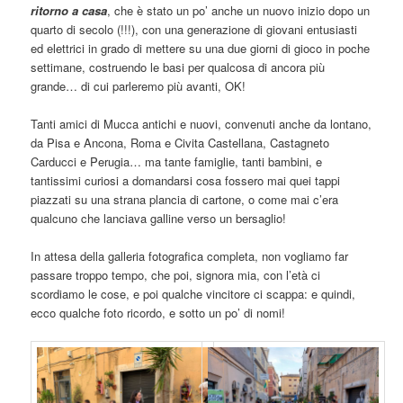
ritorno a casa
, che è stato un po’ anche un nuovo inizio dopo un
quarto di secolo (!!!), con una generazione di giovani entusiasti
ed elettrici in grado di mettere su una due giorni di gioco in poche
settimane, costruendo le basi per qualcosa di ancora più
grande… di cui parleremo più avanti, OK!
Tanti amici di Mucca antichi e nuovi, convenuti anche da lontano,
da Pisa e Ancona, Roma e Civita Castellana, Castagneto
Carducci e Perugia… ma tante famiglie, tanti bambini, e
tantissimi curiosi a domandarsi cosa fossero mai quei tappi
piazzati su una strana plancia di cartone, o come mai c’era
qualcuno che lanciava galline verso un bersaglio!
In attesa della galleria fotografica completa, non vogliamo far
passare troppo tempo, che poi, signora mia, con l’età ci
scordiamo le cose, e poi qualche vincitore ci scappa: e quindi,
ecco qualche foto ricordo, e sotto un po’ di nomi!