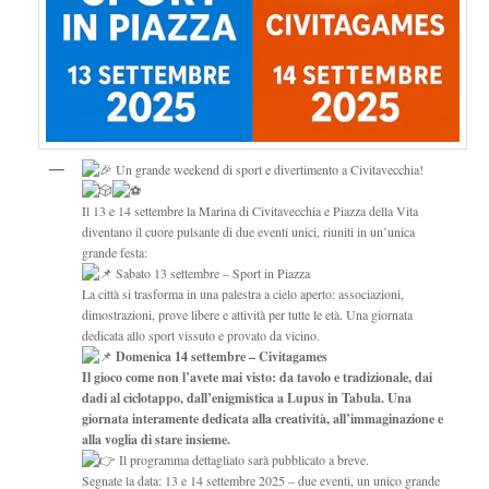
Un grande weekend di sport e divertimento a Civitavecchia!
Il 13 e 14 settembre la Marina di Civitavecchia e Piazza della Vita
diventano il cuore pulsante di due eventi unici, riuniti in un’unica
grande festa:
Sabato 13 settembre – Sport in Piazza
La città si trasforma in una palestra a cielo aperto: associazioni,
dimostrazioni, prove libere e attività per tutte le età. Una giornata
dedicata allo sport vissuto e provato da vicino.
Domenica 14 settembre – Civitagames
Il gioco come non l’avete mai visto: da tavolo e tradizionale, dai
dadi al ciclotappo, dall’enigmistica a Lupus in Tabula. Una
giornata interamente dedicata alla creatività, all’immaginazione e
alla voglia di stare insieme.
Il programma dettagliato sarà pubblicato a breve.
Segnate la data: 13 e 14 settembre 2025 – due eventi, un unico grande