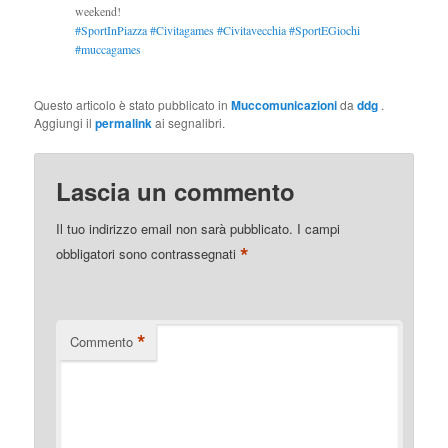
weekend!
#SportInPiazza
#Civitagames
#Civitavecchia
#SportEGiochi
#muccagames
Questo articolo è stato pubblicato in
Muccomunicazioni
da
ddg
.
Aggiungi il
permalink
ai segnalibri.
Lascia un commento
Il tuo indirizzo email non sarà pubblicato.
I campi
*
obbligatori sono contrassegnati
*
Commento