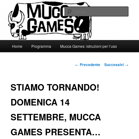
Vai
Gli adoratori della Grande Mucca
al
Cerca
contenuto
principale
Mucca Games
Menu
Home
Programma
Mucca Games: istruzioni per l’uso
principale
Navigazione
←
Precedente
Successivi
→
articolo
STIAMO TORNANDO!
DOMENICA 14
SETTEMBRE, MUCCA
GAMES PRESENTA…