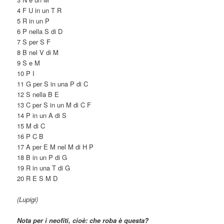
4 F U in un T R
5 R in un P
6 P nella S di D
7 S per S F
8 B nel V di M
9 S e M
10 P I
11 G per S in una P di C
12 S nella B E
13 C per S in un M di C F
14 P in un A di S
15 M di C
16 P C B
17 A per E M nel M di H P
18 B in un P di G
19 R in una T di G
20 R E S M D
(Lupigi)
Nota per i neofiti, cioè: che roba è questa?