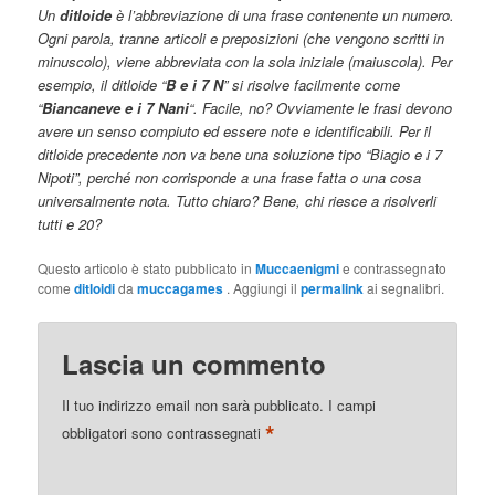
Un
ditloide
è l’abbreviazione di una frase contenente un numero.
Ogni parola, tranne articoli e preposizioni (che vengono scritti in
minuscolo), viene abbreviata con la sola iniziale (maiuscola). Per
esempio, il ditloide “
B e i 7 N
” si risolve facilmente come
“
Biancaneve e i 7 Nani
“. Facile, no? Ovviamente le frasi devono
avere un senso compiuto ed essere note e identificabili. Per il
ditloide precedente non va bene una soluzione tipo “Biagio e i 7
Nipoti”, perché non corrisponde a una frase fatta o una cosa
universalmente nota. Tutto chiaro? Bene, chi riesce a risolverli
tutti e 20?
Questo articolo è stato pubblicato in
Muccaenigmi
e contrassegnato
come
ditloidi
da
muccagames
. Aggiungi il
permalink
ai segnalibri.
Lascia un commento
Il tuo indirizzo email non sarà pubblicato.
I campi
*
obbligatori sono contrassegnati