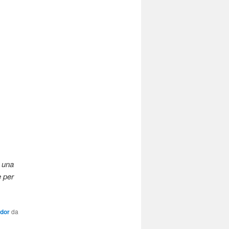
a una
e per
dor
da