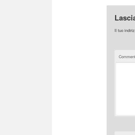
Lasci
Il tuo indir
Commen