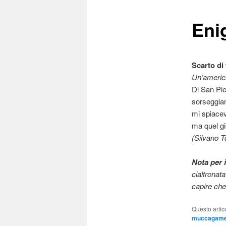
Eni
Scarto di 
Un’ameri
Di San Pi
sorseggian
mi spiacev
ma quel gi
(Silvano T
Nota per i
cialtronat
capire che
Questo artic
muccagam