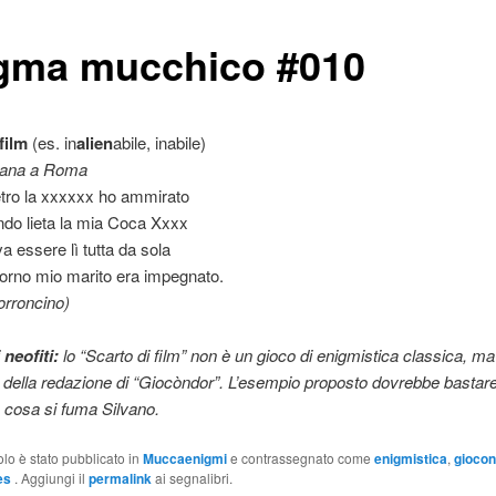
gma mucchico #010
film
(es. in
alien
abile, inabile)
cana a Roma
etro la xxxxxx ho ammirato
do lieta la mia Coca Xxxx
a essere lì tutta da sola
orno mio marito era impegnato.
orroncino)
 neofiti:
lo “Scarto di film” non è un gioco di enigmistica classica, m
a della redazione di “Giocòndor”. L’esempio proposto dovrebbe bastar
 cosa si fuma Silvano.
olo è stato pubblicato in
Muccaenigmi
e contrassegnato come
enigmistica
,
giocon
es
. Aggiungi il
permalink
ai segnalibri.