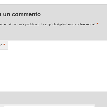
a un commento
*
izzo email non sarà pubblicato.
I campi obbligatori sono contrassegnati
*
to