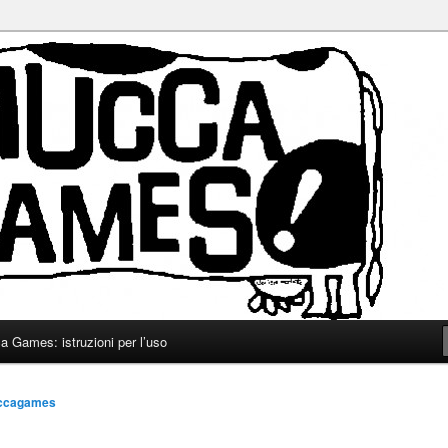
ca
s
 Games: istruzioni per l’uso
ccagames