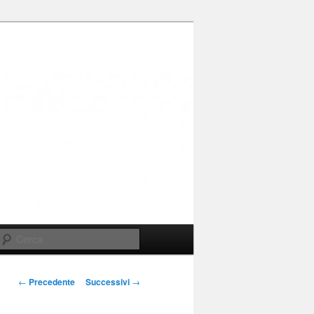
Cerca
Navigazione
←
Precedente
Successivi
→
articolo