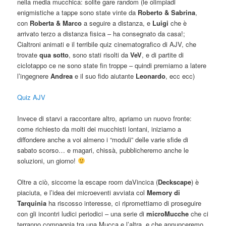
nella media mucchica: solite gare random (le olimpiadi
enigmistiche a tappe sono state vinte da
Roberto & Sabrina
,
con
Roberta & Marco
a seguire a distanza, e
Luigi
che è
arrivato terzo a distanza fisica – ha consegnato da casa!;
Cialtroni animati e il terribile quiz cinematografico di AJV, che
trovate
qua sotto
, sono stati risolti da
VeV
, e di partite di
ciclotappo ce ne sono state fin troppe – quindi premiamo a latere
l’ingegnere
Andrea
e il suo fido aiutante
Leonardo
, ecc ecc)
Quiz AJV
Invece di starvi a raccontare altro, apriamo un nuovo fronte:
come richiesto da molti dei mucchisti lontani, iniziamo a
diffondere anche a voi almeno i “moduli” delle varie sfide di
sabato scorso… e magari, chissà, pubblicheremo anche le
soluzioni, un giorno!
Oltre a ciò, siccome la escape room daVincica (
Deckscape
) è
piaciuta, e l’idea dei microeventi avviata col
Memory di
Tarquinia
ha riscosso interesse, ci ripromettiamo di proseguire
con gli incontri ludici periodici – una serie di
microMucche
che ci
terranno compagnia tra una Mucca e l’altra, e che annunceremo