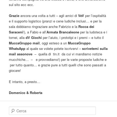
sul sito ecc ecc.
Grazie
ancora una volta a tutti – agli amici di
VeV
per l’ospitalità
e il supporto logistico (pranzi e cene ludiche inclusi… e per la
sala dobbiamo ringraziare anche Fabrizio e la
Rocca dei
Saraceni
!), a Fabio e all’
Armata Brancaleone
per la ludoteca e i
tornei, alla
dV Giochi
per l’aiuto, i prototipi e i premi – e tutto il
MuccaGruppo mail
, oggi esteso a un
MuccaGruppo
WhatsApp
al quale se volete potete iscrivervi –
scrivetemi sulla
mail assonove
– quella di tin.it da cui vi mandiamo notizie
mucchiche… – e provvediamo!) per le varie proposte ludiche e
per tutto quanto… e grazie pure a tutti quelli che sono passati a
giocare!
E intanto, a presto…
Domenico & Roberta
C
e