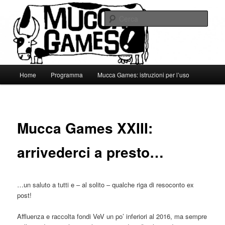
Vai
Gli adoratori della Grande Mucca
al
Cerca
contenuto
principale
Mucca Games
Menu
Home
Programma
Mucca Games: istruzioni per l’uso
principale
Mucca Games XXIII:
arrivederci a presto…
…un saluto a tutti e – al solito – qualche riga di resoconto ex
post!
Affluenza e raccolta fondi VeV un po’ inferiori al 2016, ma sempre